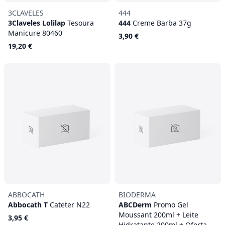
3CLAVELES
444
3Claveles Lolilap
Tesoura
444
Creme Barba 37g
Manicure 80460
3,90 €
19,20 €
ABBOCATH
BIODERMA
Abbocath T
Cateter N22
ABCDerm
Promo Gel
Moussant 200ml + Leite
3,95 €
Hidratante 200ml + Oferta