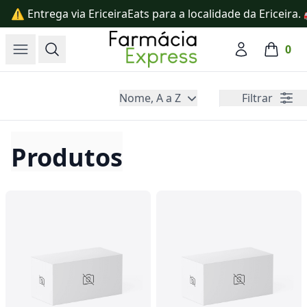
⚠️ Entrega via EriceiraEats para a localidade da Ericeira
Farmácia Express
Open menu
Search
Account
0
items in
Nome, A a Z
Filtrar
Produtos
Produtos