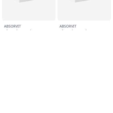
ABSORVIT
ABSORVIT
Absorvit Energia
Absorvit Energia
Comprimidos 30
Comprimidos 100
18,69 €
48,00 €