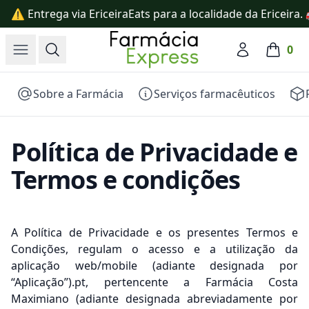
⚠️ Entrega via EriceiraEats para a localidade da Ericeira
Farmácia Express
Open menu
Search
Account
0
items in
Sobre a Farmácia
Serviços farmacêuticos
Política de Privacidade e
Termos e condições
A Política de Privacidade e os presentes Termos e
Condições, regulam o acesso e a utilização da
aplicação web/mobile (adiante designada por
“Aplicação”).pt, pertencente a Farmácia Costa
Maximiano (adiante designada abreviadamente por